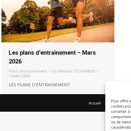
Les plans d’entrainement – Mars
2026
Plans d'entrainement
Par
Melanie TSCHAMBER
1 mars 2026
LES PLANS D’ENTRAINEMENT
Pour offrir 
Accueil
Entrainement
cookies pou
consentir à
comportement
ou de retire
caractéristi