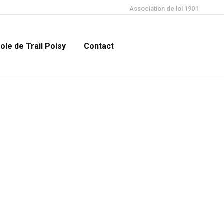
Association de loi 1901
ole de Trail Poisy
Contact
Recherche
:
nouilles
Ecole de Trail Poisy
Contact
Recherche
: