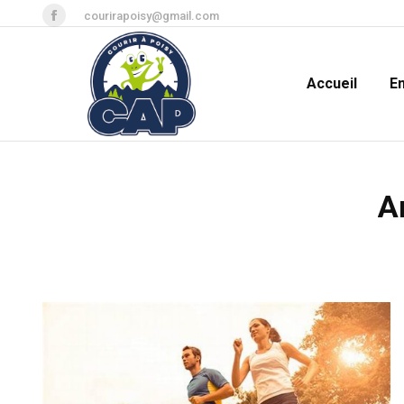
courirapoisy@gmail.com
La
page
Facebook
Accueil
E
s'ouvre
dans
une
nouvelle
fenêtre
A