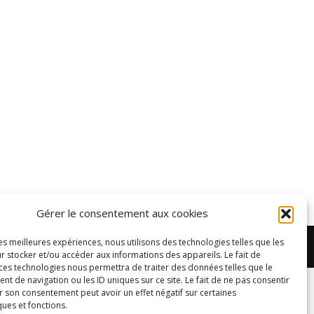
Gérer le consentement aux cookies
les meilleures expériences, nous utilisons des technologies telles que les
s
Adhésion
Courses
Nous contacter
Mentions légales
r stocker et/ou accéder aux informations des appareils. Le fait de
 ces technologies nous permettra de traiter des données telles que le
 de navigation ou les ID uniques sur ce site. Le fait de ne pas consentir
r son consentement peut avoir un effet négatif sur certaines
ques et fonctions.